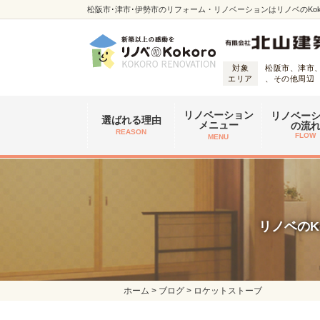
松阪市･津市･伊勢市のリフォーム・リノベーションはリノベのKoko
対象
松阪市、津市
エリア
、その他周辺
リノベーション
リノベー
選ばれる理由
メニュー
の流
REASON
FLOW
MENU
リノベのK
ホーム
>
ブログ
>
ロケットストーブ