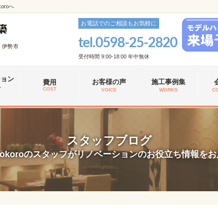
roへ
お電話でのご相談もお気軽に
tel.
0598-25-2820
、伊勢市
受付時間 9:00-18:00 年中無休
ション
お客様の声
施工事例集
費用
れ
COST
VOICE
WORKS
C
スタッフブログ
okoroのスタッフがリノベーションのお役立ち情報を