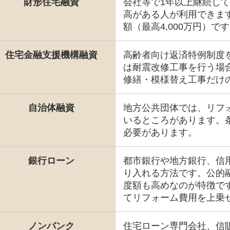
財形住宅融資
会社等で1年以上継続して
高がある人が利用できま
額（最高4,000万円）で
住宅金融支援機構融資
高齢者向け返済特例制度
は耐震改修工事を行う場
修繕・模様替え工事だけ
自治体融資
地方公共団体では、リフ
いるところがあります。
必要があります。
銀行ローン
都市銀行や地方銀行、信
り入れる方法です。公的
度額も高めなのが特徴で
てリフォーム費用を上乗
ノンバンク
住宅ローン専門会社、信