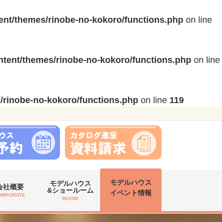
ent/themes/rinobe-no-kokoro/functions.php
on line
tent/themes/rinobe-no-kokoro/functions.php
on line
/rinobe-no-kokoro/functions.php
on line
119
モデルハウス
モデルハウス
会社概要
&ショールーム
イベント情報
ORPORATE
ROOM