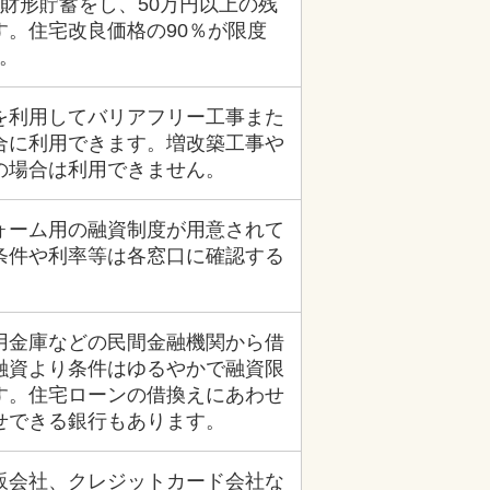
財形貯蓄をし、50万円以上の残
す。住宅改良価格の90％が限度
す。
を利用してバリアフリー工事また
合に利用できます。増改築工事や
の場合は利用できません。
ォーム用の融資制度が用意されて
条件や利率等は各窓口に確認する
用金庫などの民間金融機関から借
融資より条件はゆるやかで融資限
す。住宅ローンの借換えにあわせ
せできる銀行もあります。
販会社、クレジットカード会社な