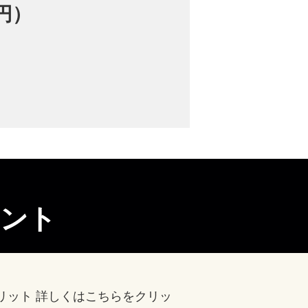
円）
ント