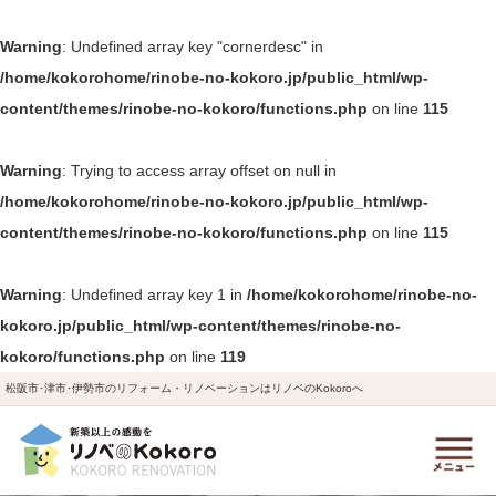
Warning
: Undefined array key "cornerdesc" in
/home/kokorohome/rinobe-no-kokoro.jp/public_html/wp-
content/themes/rinobe-no-kokoro/functions.php
on line
115
Warning
: Trying to access array offset on null in
/home/kokorohome/rinobe-no-kokoro.jp/public_html/wp-
content/themes/rinobe-no-kokoro/functions.php
on line
115
Warning
: Undefined array key 1 in
/home/kokorohome/rinobe-no-
kokoro.jp/public_html/wp-content/themes/rinobe-no-
kokoro/functions.php
on line
119
松阪市･津市･伊勢市のリフォーム・リノベーションはリノベのKokoroへ