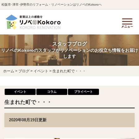
松阪市･津市･伊勢市のリフォーム・リノベーションはリノベのKokoroへ
スタッフブログ
リノベのKokoroのスタッフがリノベーションのお役立ち情報をお届け
します
ホーム
>
ブログ
>
イベント
>
生まれた町で・・・
イベント
コラム
プライベート
生まれた町で・・・
2020年08月19日更新