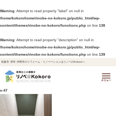
Warning
: Attempt to read property "label" on null in
/home/kokorohome/rinobe-no-kokoro.jp/public_html/wp-
content/themes/rinobe-no-kokoro/functions.php
on line
138
Warning
: Attempt to read property "description" on null in
/home/kokorohome/rinobe-no-kokoro.jp/public_html/wp-
content/themes/rinobe-no-kokoro/functions.php
on line
139
松阪市･津市･伊勢市のリフォーム・リノベーションはリノベのKokoroへ
s-47