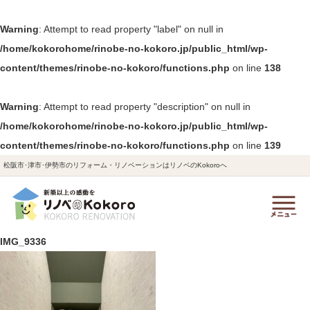
Warning
: Attempt to read property "label" on null in
/home/kokorohome/rinobe-no-kokoro.jp/public_html/wp-
content/themes/rinobe-no-kokoro/functions.php
on line
138
Warning
: Attempt to read property "description" on null in
/home/kokorohome/rinobe-no-kokoro.jp/public_html/wp-
content/themes/rinobe-no-kokoro/functions.php
on line
139
松阪市･津市･伊勢市のリフォーム・リノベーションはリノベのKokoroへ
IMG_9336