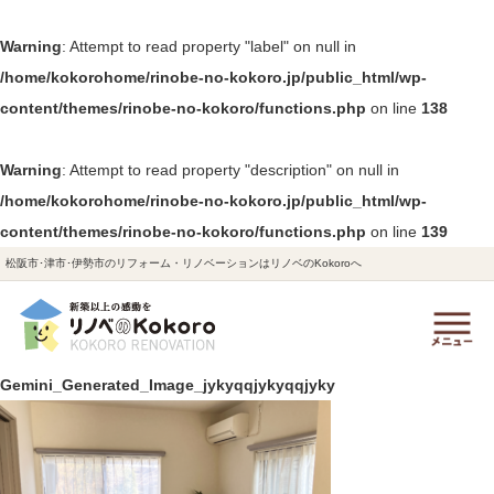
Warning
: Attempt to read property "label" on null in
/home/kokorohome/rinobe-no-kokoro.jp/public_html/wp-
content/themes/rinobe-no-kokoro/functions.php
on line
138
Warning
: Attempt to read property "description" on null in
/home/kokorohome/rinobe-no-kokoro.jp/public_html/wp-
content/themes/rinobe-no-kokoro/functions.php
on line
139
松阪市･津市･伊勢市のリフォーム・リノベーションはリノベのKokoroへ
Gemini_Generated_Image_jykyqqjykyqqjyky