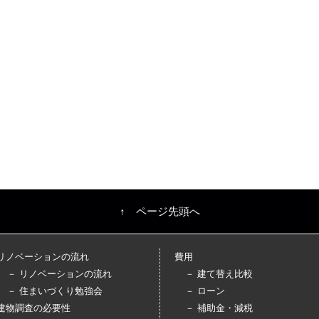
↑ ページ先頭へ
リノベーションの流れ
費用
－ リノベーションの流れ
－ 建て替え比較
－ 住まいづくり勉強会
－ ローン
建物調査の必要性
－ 補助金・減税