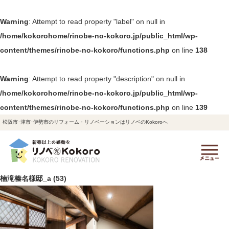
Warning
: Attempt to read property "label" on null in
/home/kokorohome/rinobe-no-kokoro.jp/public_html/wp-
content/themes/rinobe-no-kokoro/functions.php
on line
138
Warning
: Attempt to read property "description" on null in
/home/kokorohome/rinobe-no-kokoro.jp/public_html/wp-
content/themes/rinobe-no-kokoro/functions.php
on line
139
松阪市･津市･伊勢市のリフォーム・リノベーションはリノベのKokoroへ
楠滝榛名様邸_a (53)