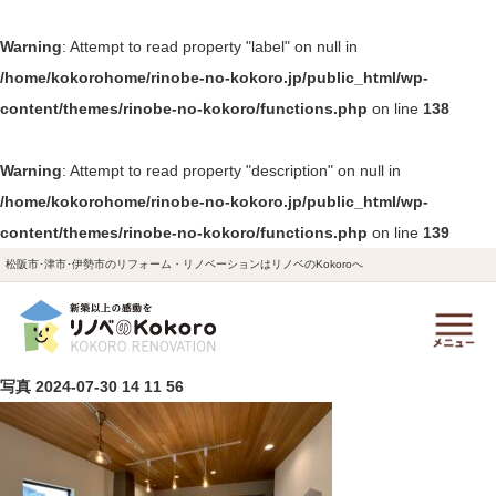
Warning
: Attempt to read property "label" on null in
/home/kokorohome/rinobe-no-kokoro.jp/public_html/wp-
content/themes/rinobe-no-kokoro/functions.php
on line
138
Warning
: Attempt to read property "description" on null in
/home/kokorohome/rinobe-no-kokoro.jp/public_html/wp-
content/themes/rinobe-no-kokoro/functions.php
on line
139
松阪市･津市･伊勢市のリフォーム・リノベーションはリノベのKokoroへ
写真 2024-07-30 14 11 56