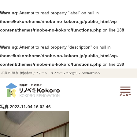
Warning
: Attempt to read property "label" on null in
/home/kokorohome/rinobe-no-kokoro.jp/public_html/wp-
content/themes/rinobe-no-kokoro/functions.php
on line
138
Warning
: Attempt to read property "description" on null in
/home/kokorohome/rinobe-no-kokoro.jp/public_html/wp-
content/themes/rinobe-no-kokoro/functions.php
on line
139
松阪市･津市･伊勢市のリフォーム・リノベーションはリノベのKokoroへ
写真 2023-11-04 16 02 46