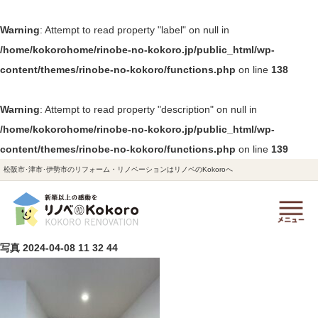
Warning
: Attempt to read property "label" on null in
/home/kokorohome/rinobe-no-kokoro.jp/public_html/wp-
content/themes/rinobe-no-kokoro/functions.php
on line
138
Warning
: Attempt to read property "description" on null in
/home/kokorohome/rinobe-no-kokoro.jp/public_html/wp-
content/themes/rinobe-no-kokoro/functions.php
on line
139
松阪市･津市･伊勢市のリフォーム・リノベーションはリノベのKokoroへ
写真 2024-04-08 11 32 44