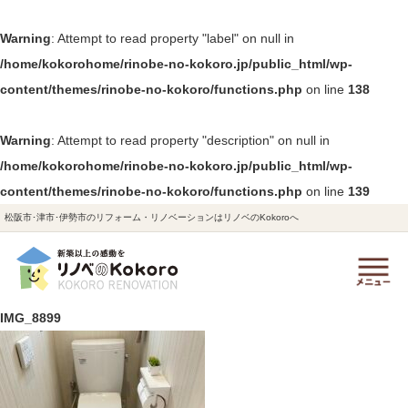
Warning
: Attempt to read property "label" on null in
/home/kokorohome/rinobe-no-kokoro.jp/public_html/wp-
content/themes/rinobe-no-kokoro/functions.php
on line
138
Warning
: Attempt to read property "description" on null in
/home/kokorohome/rinobe-no-kokoro.jp/public_html/wp-
content/themes/rinobe-no-kokoro/functions.php
on line
139
松阪市･津市･伊勢市のリフォーム・リノベーションはリノベのKokoroへ
IMG_8899