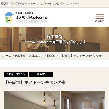
松阪市･津市･伊勢市のリフォーム・リノベーションはリノベのKokoroへ
施工事例
リノベのKokoroの施工事例を紹介します
ホーム
>
施工事例
>
施工エリア
>
松阪市
>
【松阪市】モノトーンモダンの家
1500万円プラン
松阪市
【松阪市】モノトーンモダンの家