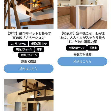
【津市】築70年ペットと暮らす
【松阪市】定年後こそ、わがま
古民家リノベーション
まに。大人４人がスッキリ暮ら
すこだわり満載の家
フルリフォーム
全面改築パック
全面改築パック
松阪市
断熱リフォーム
津市
松阪市 N様邸
耐震リフォーム
続きはこちら
津市 K様邸
続きはこちら