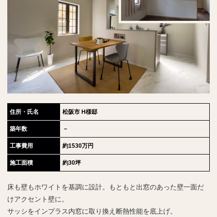
住所・氏名
松阪市 H様邸
築年数
－
工事費用
約1530万円
施工面積
約30坪
床も壁もホワイトを基調に設計。もともと出窓のあった壁一面だ
けアクセント壁に。
サッシをインプラス内窓に取り換え断熱性能を底上げ。