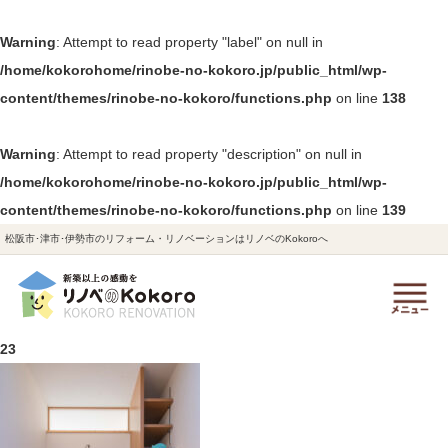
Warning
: Attempt to read property "label" on null in
/home/kokorohome/rinobe-no-kokoro.jp/public_html/wp-
content/themes/rinobe-no-kokoro/functions.php
on line
138
Warning
: Attempt to read property "description" on null in
/home/kokorohome/rinobe-no-kokoro.jp/public_html/wp-
content/themes/rinobe-no-kokoro/functions.php
on line
139
松阪市･津市･伊勢市のリフォーム・リノベーションはリノベのKokoroへ
23