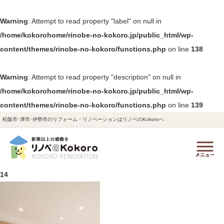
Warning
: Attempt to read property "label" on null in
/home/kokorohome/rinobe-no-kokoro.jp/public_html/wp-
content/themes/rinobe-no-kokoro/functions.php
on line
138
Warning
: Attempt to read property "description" on null in
/home/kokorohome/rinobe-no-kokoro.jp/public_html/wp-
content/themes/rinobe-no-kokoro/functions.php
on line
139
松阪市･津市･伊勢市のリフォーム・リノベーションはリノベのKokoroへ
14