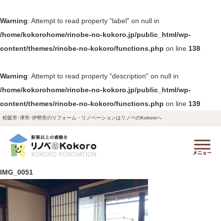
Warning
: Attempt to read property "label" on null in
/home/kokorohome/rinobe-no-kokoro.jp/public_html/wp-
content/themes/rinobe-no-kokoro/functions.php
on line
138
Warning
: Attempt to read property "description" on null in
/home/kokorohome/rinobe-no-kokoro.jp/public_html/wp-
content/themes/rinobe-no-kokoro/functions.php
on line
139
松阪市･津市･伊勢市のリフォーム・リノベーションはリノベのKokoroへ
IMG_0051