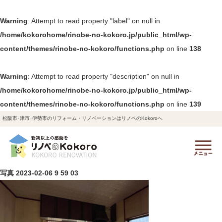
Warning
: Attempt to read property "label" on null in
/home/kokorohome/rinobe-no-kokoro.jp/public_html/wp-
content/themes/rinobe-no-kokoro/functions.php
on line
138
Warning
: Attempt to read property "description" on null in
/home/kokorohome/rinobe-no-kokoro.jp/public_html/wp-
content/themes/rinobe-no-kokoro/functions.php
on line
139
松阪市･津市･伊勢市のリフォーム・リノベーションはリノベのKokoroへ
写真 2023-02-06 9 59 03