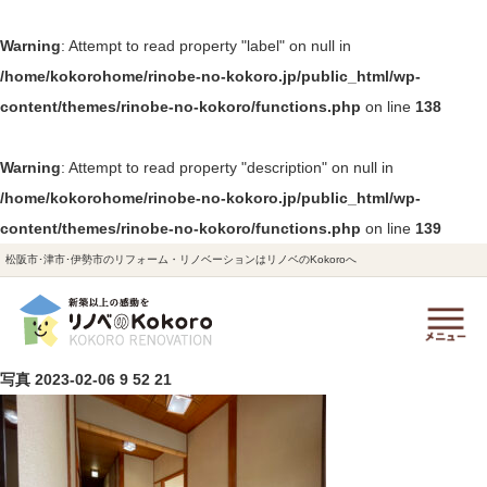
Warning
: Attempt to read property "label" on null in
/home/kokorohome/rinobe-no-kokoro.jp/public_html/wp-
content/themes/rinobe-no-kokoro/functions.php
on line
138
Warning
: Attempt to read property "description" on null in
/home/kokorohome/rinobe-no-kokoro.jp/public_html/wp-
content/themes/rinobe-no-kokoro/functions.php
on line
139
松阪市･津市･伊勢市のリフォーム・リノベーションはリノベのKokoroへ
写真 2023-02-06 9 52 21