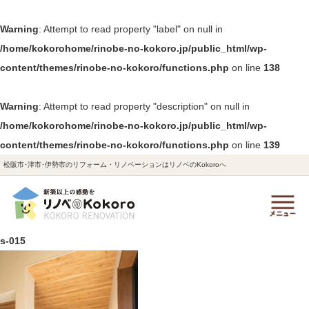
Warning
: Attempt to read property "label" on null in
/home/kokorohome/rinobe-no-kokoro.jp/public_html/wp-
content/themes/rinobe-no-kokoro/functions.php
on line
138
Warning
: Attempt to read property "description" on null in
/home/kokorohome/rinobe-no-kokoro.jp/public_html/wp-
content/themes/rinobe-no-kokoro/functions.php
on line
139
松阪市･津市･伊勢市のリフォーム・リノベーションはリノベのKokoroへ
s-015