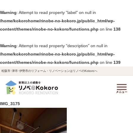
Warning
: Attempt to read property "label" on null in
/home/kokorohome/rinobe-no-kokoro.jp/public_html/wp-
content/themes/rinobe-no-kokoro/functions.php
on line
138
Warning
: Attempt to read property "description" on null in
/home/kokorohome/rinobe-no-kokoro.jp/public_html/wp-
content/themes/rinobe-no-kokoro/functions.php
on line
139
松阪市･津市･伊勢市のリフォーム・リノベーションはリノベのKokoroへ
IMG_3175