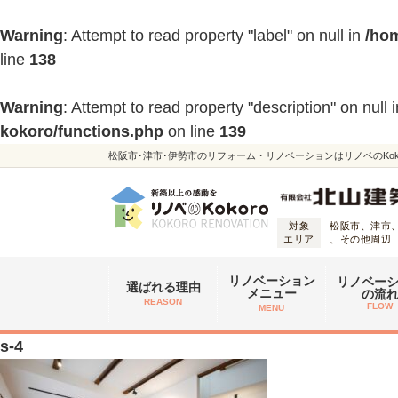
Warning
: Attempt to read property "label" on null in
/hom
line
138
Warning
: Attempt to read property "description" on null 
kokoro/functions.php
on line
139
松阪市･津市･伊勢市のリフォーム・リノベーションはリノベのKoko
対象
松阪市、津市
エリア
、その他周辺
リノベーション
リノベー
選ばれる理由
メニュー
の流
REASON
FLOW
MENU
s-4