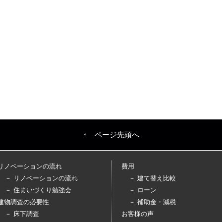
↑ ページ先頭へ
リノベーションの流れ
費用
－ リノベーションの流れ
－ 建て替え比較
－ 住まいづくり勉強会
－ ローン
建物調査の必要性
－ 補助金・減税
－ 床下調査
お客様の声