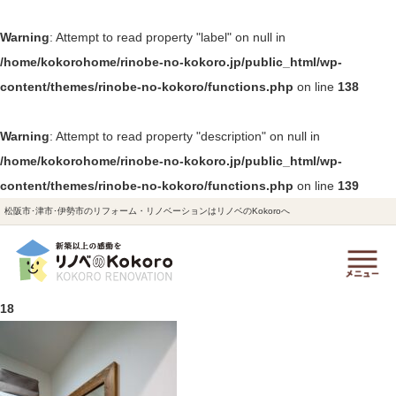
Warning
: Attempt to read property "label" on null in
/home/kokorohome/rinobe-no-kokoro.jp/public_html/wp-
content/themes/rinobe-no-kokoro/functions.php
on line
138
Warning
: Attempt to read property "description" on null in
/home/kokorohome/rinobe-no-kokoro.jp/public_html/wp-
content/themes/rinobe-no-kokoro/functions.php
on line
139
松阪市･津市･伊勢市のリフォーム・リノベーションはリノベのKokoroへ
18