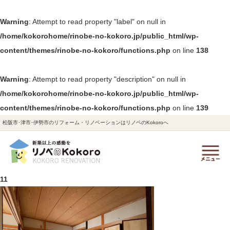
Warning
: Attempt to read property "label" on null in
/home/kokorohome/rinobe-no-kokoro.jp/public_html/wp-
content/themes/rinobe-no-kokoro/functions.php
on line
138
Warning
: Attempt to read property "description" on null in
/home/kokorohome/rinobe-no-kokoro.jp/public_html/wp-
content/themes/rinobe-no-kokoro/functions.php
on line
139
松阪市･津市･伊勢市のリフォーム・リノベーションはリノベのKokoroへ
11