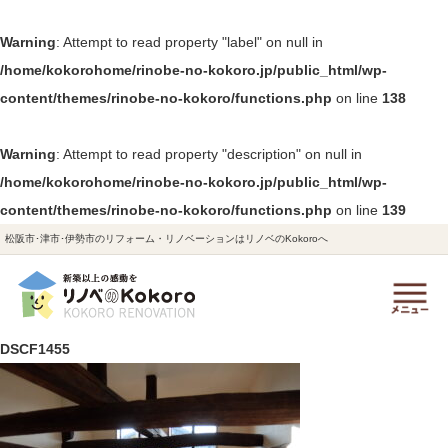
Warning
: Attempt to read property "label" on null in
/home/kokorohome/rinobe-no-kokoro.jp/public_html/wp-
content/themes/rinobe-no-kokoro/functions.php
on line
138
Warning
: Attempt to read property "description" on null in
/home/kokorohome/rinobe-no-kokoro.jp/public_html/wp-
content/themes/rinobe-no-kokoro/functions.php
on line
139
松阪市･津市･伊勢市のリフォーム・リノベーションはリノベのKokoroへ
DSCF1455