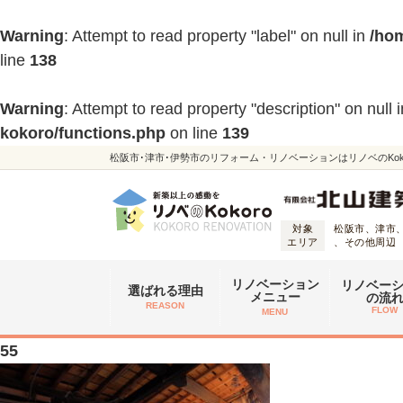
Warning
: Attempt to read property "label" on null in
/hom
line
138
Warning
: Attempt to read property "description" on null 
kokoro/functions.php
on line
139
松阪市･津市･伊勢市のリフォーム・リノベーションはリノベのKoko
対象
松阪市、津市
エリア
、その他周辺
リノベーション
リノベー
選ばれる理由
メニュー
の流
REASON
FLOW
MENU
55