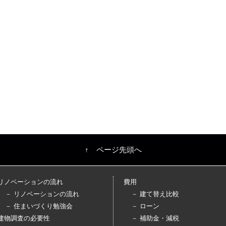
↑ ページ先頭へ
リノベーションの流れ
費用
－ リノベーションの流れ
－ 建て替え比較
－ 住まいづくり勉強会
－ ローン
建物調査の必要性
－ 補助金・減税