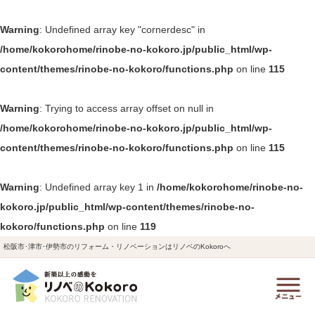
Warning
: Undefined array key "cornerdesc" in
/home/kokorohome/rinobe-no-kokoro.jp/public_html/wp-
content/themes/rinobe-no-kokoro/functions.php
on line
115
Warning
: Trying to access array offset on null in
/home/kokorohome/rinobe-no-kokoro.jp/public_html/wp-
content/themes/rinobe-no-kokoro/functions.php
on line
115
Warning
: Undefined array key 1 in
/home/kokorohome/rinobe-no-
kokoro.jp/public_html/wp-content/themes/rinobe-no-
kokoro/functions.php
on line
119
松阪市･津市･伊勢市のリフォーム・リノベーションはリノベのKokoroへ