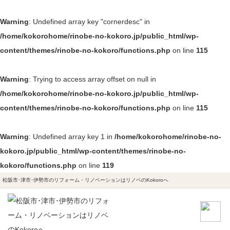
Warning
: Undefined array key "cornerdesc" in
/home/kokorohome/rinobe-no-kokoro.jp/public_html/wp-
content/themes/rinobe-no-kokoro/functions.php
on line
115
Warning
: Trying to access array offset on null in
/home/kokorohome/rinobe-no-kokoro.jp/public_html/wp-
content/themes/rinobe-no-kokoro/functions.php
on line
115
Warning
: Undefined array key 1 in
/home/kokorohome/rinobe-no-
kokoro.jp/public_html/wp-content/themes/rinobe-no-
kokoro/functions.php
on line
119
松阪市･津市･伊勢市のリフォーム・リノベーションはリノベのKokoroへ