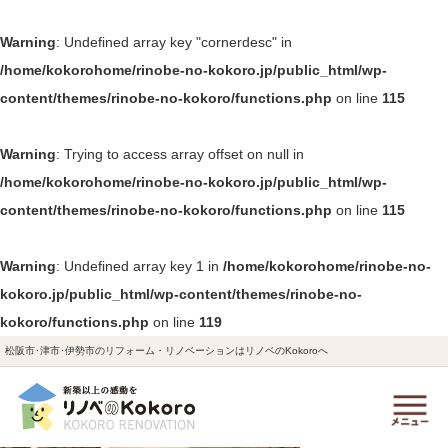
Warning
: Undefined array key "cornerdesc" in
/home/kokorohome/rinobe-no-kokoro.jp/public_html/wp-
content/themes/rinobe-no-kokoro/functions.php
on line
115
Warning
: Trying to access array offset on null in
/home/kokorohome/rinobe-no-kokoro.jp/public_html/wp-
content/themes/rinobe-no-kokoro/functions.php
on line
115
Warning
: Undefined array key 1 in
/home/kokorohome/rinobe-no-
kokoro.jp/public_html/wp-content/themes/rinobe-no-
kokoro/functions.php
on line
119
松阪市･津市･伊勢市のリフォーム・リノベーションはリノベのKokoroへ