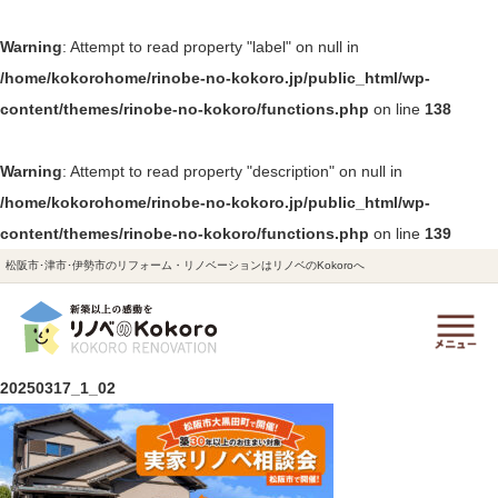
Warning
: Attempt to read property "label" on null in
/home/kokorohome/rinobe-no-kokoro.jp/public_html/wp-
content/themes/rinobe-no-kokoro/functions.php
on line
138
Warning
: Attempt to read property "description" on null in
/home/kokorohome/rinobe-no-kokoro.jp/public_html/wp-
content/themes/rinobe-no-kokoro/functions.php
on line
139
松阪市･津市･伊勢市のリフォーム・リノベーションはリノベのKokoroへ
20250317_1_02