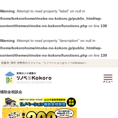
Warning
: Attempt to read property "label" on null in
/home/kokorohome/rinobe-no-kokoro.jp/public_html/wp-
content/themes/rinobe-no-kokoro/functions.php
on line
138
Warning
: Attempt to read property "description" on null in
/home/kokorohome/rinobe-no-kokoro.jp/public_html/wp-
content/themes/rinobe-no-kokoro/functions.php
on line
139
松阪市･津市･伊勢市のリフォーム・リノベーションはリノベのKokoroへ
補助金相談会