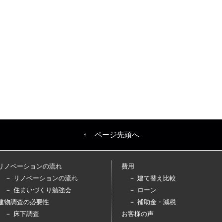
↑ ページ先頭へ
リノベーションの流れ
費用
－ リノベーションの流れ
－ 建て替え比較
－ 住まいづくり勉強会
－ ローン
建物調査の必要性
－ 補助金・減税
－ 床下調査
お客様の声