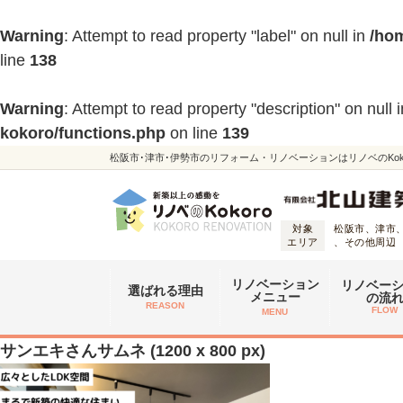
Warning
: Attempt to read property "label" on null in
/hom
line
138
Warning
: Attempt to read property "description" on null 
kokoro/functions.php
on line
139
松阪市･津市･伊勢市のリフォーム・リノベーションはリノベのKoko
対象
松阪市、津市
エリア
、その他周辺
リノベーション
リノベー
選ばれる理由
メニュー
の流
REASON
FLOW
MENU
サンエキさんサムネ (1200 x 800 px)