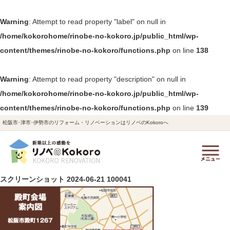
Warning
: Attempt to read property "label" on null in
/home/kokorohome/rinobe-no-kokoro.jp/public_html/wp-
content/themes/rinobe-no-kokoro/functions.php
on line
138
Warning
: Attempt to read property "description" on null in
/home/kokorohome/rinobe-no-kokoro.jp/public_html/wp-
content/themes/rinobe-no-kokoro/functions.php
on line
139
松阪市･津市･伊勢市のリフォーム・リノベーションはリノベのKokoroへ
スクリーンショット 2024-06-21 100041