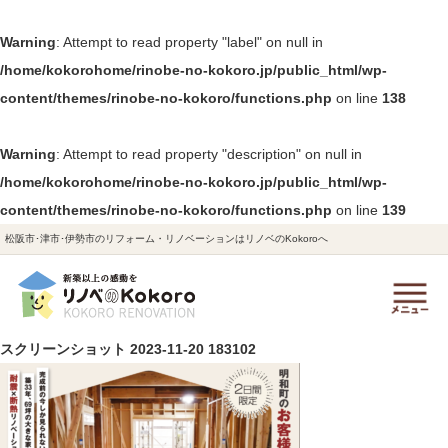
Warning
: Attempt to read property "label" on null in
/home/kokorohome/rinobe-no-kokoro.jp/public_html/wp-
content/themes/rinobe-no-kokoro/functions.php
on line
138
Warning
: Attempt to read property "description" on null in
/home/kokorohome/rinobe-no-kokoro.jp/public_html/wp-
content/themes/rinobe-no-kokoro/functions.php
on line
139
松阪市･津市･伊勢市のリフォーム・リノベーションはリノベのKokoroへ
スクリーンショット 2023-11-20 183102