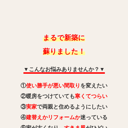
まるで新築に
蘇りました！
▼こんなお悩みありませんか？▼
①
使い勝手が悪い間取り
を変えたい
②暖房をつけていても
寒くてつらい
③
実家
で両親と住めるようにしたい
④
建替えかリフォームか
迷っている
⑤家が古くなり、
すきま風
がひどい