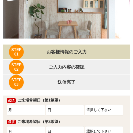
STEP
お客様情報のご入力
01
STEP
ご入力内容の確認
02
STEP
送信完了
03
ご来場希望日（第1希望）
必須
ご来場希望日（第2希望）
必須