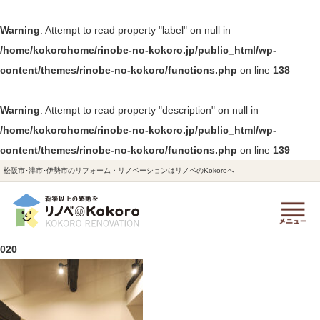
Warning
: Attempt to read property "label" on null in
/home/kokorohome/rinobe-no-kokoro.jp/public_html/wp-
content/themes/rinobe-no-kokoro/functions.php
on line
138
Warning
: Attempt to read property "description" on null in
/home/kokorohome/rinobe-no-kokoro.jp/public_html/wp-
content/themes/rinobe-no-kokoro/functions.php
on line
139
松阪市･津市･伊勢市のリフォーム・リノベーションはリノベのKokoroへ
020