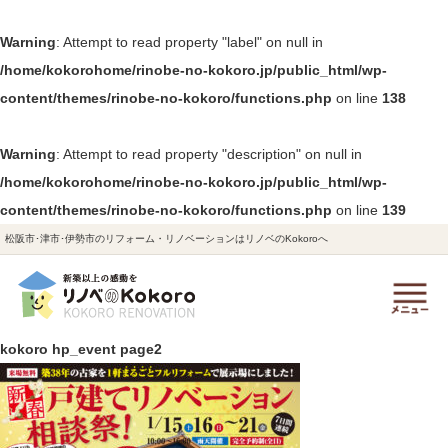
Warning
: Attempt to read property "label" on null in
/home/kokorohome/rinobe-no-kokoro.jp/public_html/wp-
content/themes/rinobe-no-kokoro/functions.php
on line
138
Warning
: Attempt to read property "description" on null in
/home/kokorohome/rinobe-no-kokoro.jp/public_html/wp-
content/themes/rinobe-no-kokoro/functions.php
on line
139
松阪市･津市･伊勢市のリフォーム・リノベーションはリノベのKokoroへ
kokoro hp_event page2