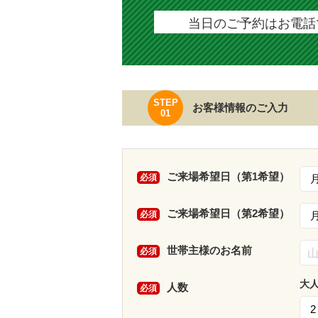
当日のご予約はお電話で
STEP
お客様情報のご入力
01
ご来場希望日（第1希望）
必須
ご来場希望日（第2希望）
必須
世帯主様のお名前
必須
大
人数
必須