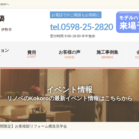
roへ
お電話でのご相談もお気軽に
tel.
0598-25-2820
、伊勢市
受付時間 9:00-18:00 年中無休
ション
お客様の声
施工事例集
費用
れ
COST
VOICE
WORKS
C
イベント情報
リノベのKokoroの最新イベント情報はこちらから
8【2日間限定】お客様邸リフォーム構造見学会