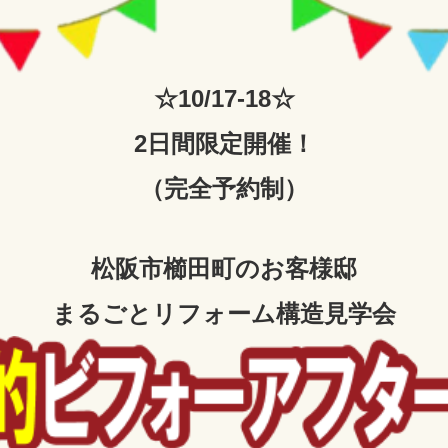
☆10/17-18☆
2日間限
定開催！
（完全予約制）
松阪市櫛田町
のお客様邸
まるごとリフォーム構造見学会