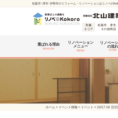
松阪市･津市･伊勢市のリフォーム・リノベーションはリノベのKoko
対象
松阪市、津市
エリア
、その他周辺
リノベーション
リノベー
選ばれる理由
メニュー
の流
REASON
FLOW
MENU
ホーム
>
イベント情報
>
イベント
>
10/17-1