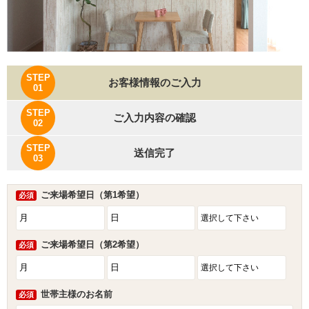
STEP
お客様情報のご入力
01
STEP
ご入力内容の確認
02
STEP
送信完了
03
ご来場希望日（第1希望）
必須
ご来場希望日（第2希望）
必須
世帯主様のお名前
必須