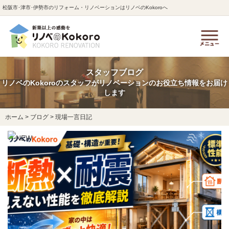
松阪市･津市･伊勢市のリフォーム・リノベーションはリノベのKokoroへ
スタッフブログ
リノベのKokoroのスタッフがリノベーションのお役立ち情報をお届け
します
ホーム
>
ブログ
>
現場一言日記