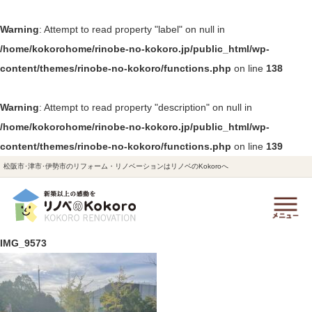
Warning
: Attempt to read property "label" on null in
/home/kokorohome/rinobe-no-kokoro.jp/public_html/wp-
content/themes/rinobe-no-kokoro/functions.php
on line
138
Warning
: Attempt to read property "description" on null in
/home/kokorohome/rinobe-no-kokoro.jp/public_html/wp-
content/themes/rinobe-no-kokoro/functions.php
on line
139
松阪市･津市･伊勢市のリフォーム・リノベーションはリノベのKokoroへ
IMG_9573