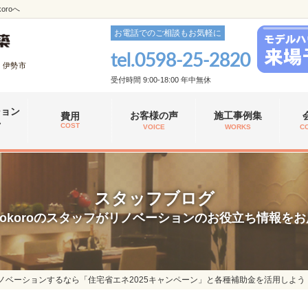
roへ
お電話でのご相談もお気軽に
tel.
0598-25-2820
、伊勢市
受付時間 9:00-18:00 年中無休
ション
お客様の声
施工事例集
費用
れ
COST
VOICE
WORKS
C
スタッフブログ
okoroのスタッフがリノベーションのお役立ち情報を
リノベーションするなら「住宅省エネ2025キャンペーン」と各種補助金を活用しよう