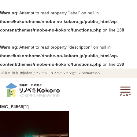
Warning
: Attempt to read property "label" on null in
/home/kokorohome/rinobe-no-kokoro.jp/public_html/wp-
content/themes/rinobe-no-kokoro/functions.php
on line
138
Warning
: Attempt to read property "description" on null in
/home/kokorohome/rinobe-no-kokoro.jp/public_html/wp-
content/themes/rinobe-no-kokoro/functions.php
on line
139
松阪市･津市･伊勢市のリフォーム・リノベーションはリノベのKokoroへ
IMG_E4568[1]