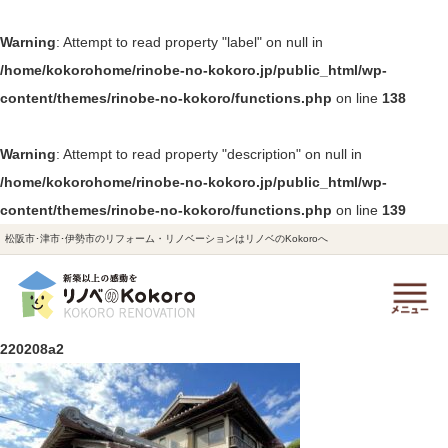
Warning
: Attempt to read property "label" on null in
/home/kokorohome/rinobe-no-kokoro.jp/public_html/wp-
content/themes/rinobe-no-kokoro/functions.php
on line
138
Warning
: Attempt to read property "description" on null in
/home/kokorohome/rinobe-no-kokoro.jp/public_html/wp-
content/themes/rinobe-no-kokoro/functions.php
on line
139
松阪市･津市･伊勢市のリフォーム・リノベーションはリノベのKokoroへ
220208a2