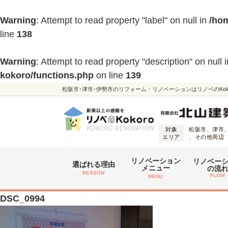
Warning
: Attempt to read property "label" on null in
/hom
line
138
Warning
: Attempt to read property "description" on null 
kokoro/functions.php
on line
139
松阪市･津市･伊勢市のリフォーム・リノベーションはリノベのKoko
対象
松阪市、津市
エリア
、その他周辺
リノベーション
リノベー
選ばれる理由
メニュー
の流
REASON
FLOW
MENU
DSC_0994