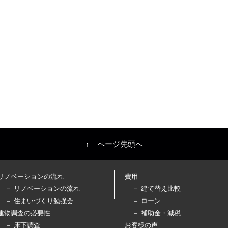
↑ ページ先頭へ
リノベーションの流れ
費用
－ リノベーションの流れ
－ 建て替え比較
－ 住まいづくり勉強会
－ ローン
建物調査の必要性
－ 補助金・減税
－ 床下調査
お客様の声