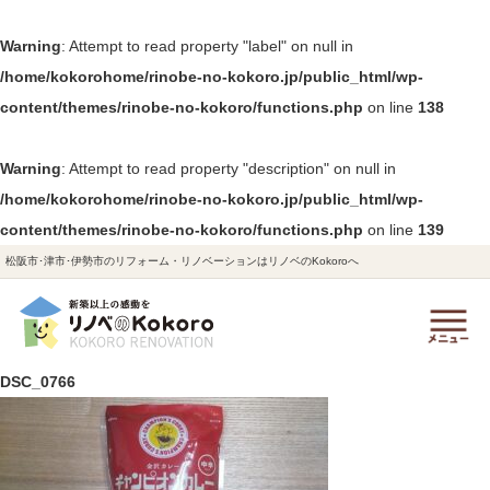
Warning
: Attempt to read property "label" on null in
/home/kokorohome/rinobe-no-kokoro.jp/public_html/wp-
content/themes/rinobe-no-kokoro/functions.php
on line
138
Warning
: Attempt to read property "description" on null in
/home/kokorohome/rinobe-no-kokoro.jp/public_html/wp-
content/themes/rinobe-no-kokoro/functions.php
on line
139
松阪市･津市･伊勢市のリフォーム・リノベーションはリノベのKokoroへ
DSC_0766