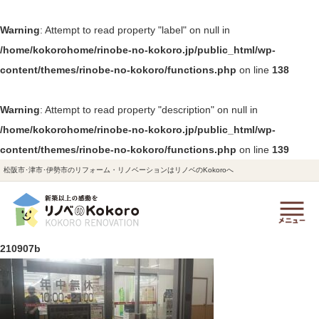
Warning
: Attempt to read property "label" on null in
/home/kokorohome/rinobe-no-kokoro.jp/public_html/wp-
content/themes/rinobe-no-kokoro/functions.php
on line
138
Warning
: Attempt to read property "description" on null in
/home/kokorohome/rinobe-no-kokoro.jp/public_html/wp-
content/themes/rinobe-no-kokoro/functions.php
on line
139
松阪市･津市･伊勢市のリフォーム・リノベーションはリノベのKokoroへ
210907b