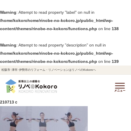
Warning
: Attempt to read property "label" on null in
/home/kokorohome/rinobe-no-kokoro.jp/public_html/wp-
content/themes/rinobe-no-kokoro/functions.php
on line
138
Warning
: Attempt to read property "description" on null in
/home/kokorohome/rinobe-no-kokoro.jp/public_html/wp-
content/themes/rinobe-no-kokoro/functions.php
on line
139
松阪市･津市･伊勢市のリフォーム・リノベーションはリノベのKokoroへ
210713ｃ