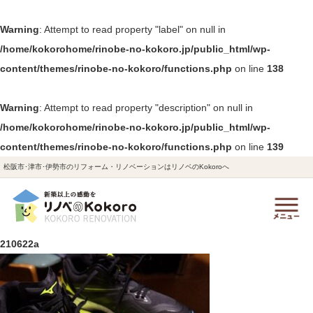
Warning
: Attempt to read property "label" on null in
/home/kokorohome/rinobe-no-kokoro.jp/public_html/wp-
content/themes/rinobe-no-kokoro/functions.php
on line
138
Warning
: Attempt to read property "description" on null in
/home/kokorohome/rinobe-no-kokoro.jp/public_html/wp-
content/themes/rinobe-no-kokoro/functions.php
on line
139
松阪市･津市･伊勢市のリフォーム・リノベーションはリノベのKokoroへ
210622a