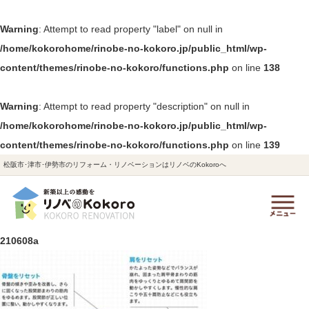
Warning
: Attempt to read property "label" on null in
/home/kokorohome/rinobe-no-kokoro.jp/public_html/wp-
content/themes/rinobe-no-kokoro/functions.php
on line
138
Warning
: Attempt to read property "description" on null in
/home/kokorohome/rinobe-no-kokoro.jp/public_html/wp-
content/themes/rinobe-no-kokoro/functions.php
on line
139
松阪市･津市･伊勢市のリフォーム・リノベーションはリノベのKokoroへ
210608a